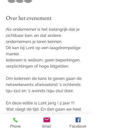
Over het evenement
Als ondernemer is het belangrijk dat je 
zichtbaar ben, en dat andere 
ondernemers je leren kennen.
Dit kan bij Lont op een laagdrempelige 
manier. 
Iedereen is welkom, geen beperkingen, 
verplichtingen of hoge lidgelden.
Om iedereen de kans te geven gaan de 
netwerkevents afwisselend 's ochtends 
(9u-11u) en 's avonds (19u-21u) door.
En deze editie is Lont jarig ! 2 jaar !!! 
Wat vliegt de tijd. En dan gaan we heel 
graag terug naar waar alles begon, naar 
De Refter.
Phone
Email
Facebook