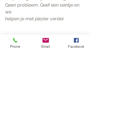
Geen probleem. Geef een seintje en 
we
helpen je met plezier verder.
Groeten, 
Marleen en Luc
Phone
Email
Facebook
Alles weergeven
Recente blogposts