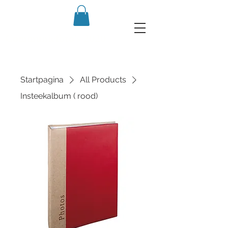
Communiefoto's 2020
Startpagina
All Products
Insteekalbum ( rood)