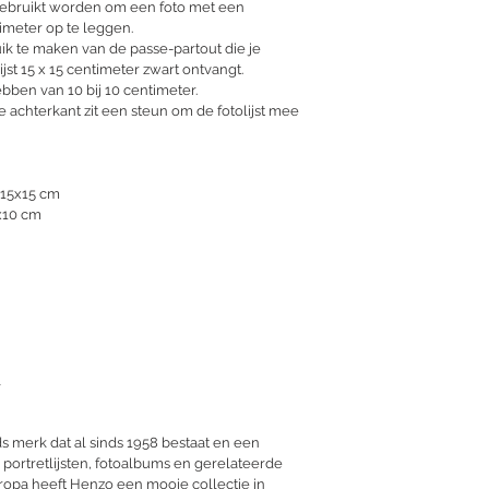
 gebruikt worden om een foto met een 
imeter op te leggen.
ik te maken van de passe-partout die je 
jst 15 x 15 centimeter zwart ontvangt.
ben van 10 bij 10 centimeter.
e achterkant zit een steun om de fotolijst mee 
 15x15 cm
0x10 cm
l
 merk dat al sinds 1958 bestaat en een 
 portretlijsten, fotoalbums en gerelateerde 
Europa heeft Henzo een mooie collectie in 