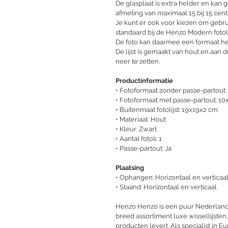
De glasplaat is extra helder en kan
afmeting van maximaal 15 bij 15 cent
Je kunt er ook voor kiezen om gebru
standaard bij de Henzo Modern fotoli
De foto kan daarmee een formaat heb
De lijst is gemaakt van hout en aan d
neer te zetten.
Productinformatie
• Fotoformaat zonder passe-partout:
• Fotoformaat met passe-partout: 1
• Buitenmaat fotolijst: 19x19x2 cm
• Materiaal: Hout
• Kleur: Zwart
• Aantal foto’s: 1
• Passe-partout: Ja
Plaatsing
• Ophangen: Horizontaal en verticaa
• Staand: Horizontaal en verticaal
Henzo Henzo is een puur Nederlands
breed assortiment luxe wissellijsten,
producten levert. Als specialist in 