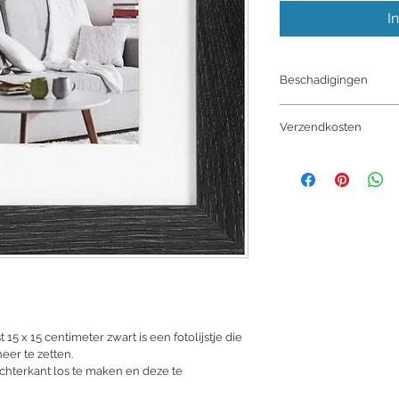
I
Beschadigingen
Binnen de 72u na le
Verzendkosten
is beschadigd en fot
Henzo gaat je produ
Levering binnen de 3
verlofperiode) 8,75€
Tussen 20 en 40 kg 
 15 x 15 centimeter zwart is een fotolijstje die 
eer te zetten.
chterkant los te maken en deze te 